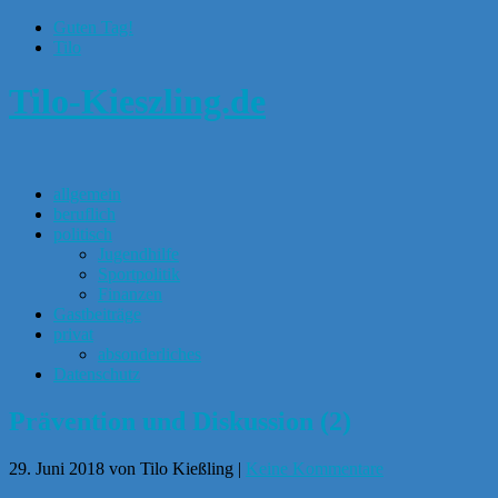
Guten Tag!
Tilo
Tilo-Kieszling.de
allgemein
beruflich
politisch
Jugendhilfe
Sportpolitik
Finanzen
Gastbeiträge
privat
absonderliches
Datenschutz
Prävention und Diskussion (2)
29. Juni 2018
von Tilo Kießling
|
Keine Kommentare