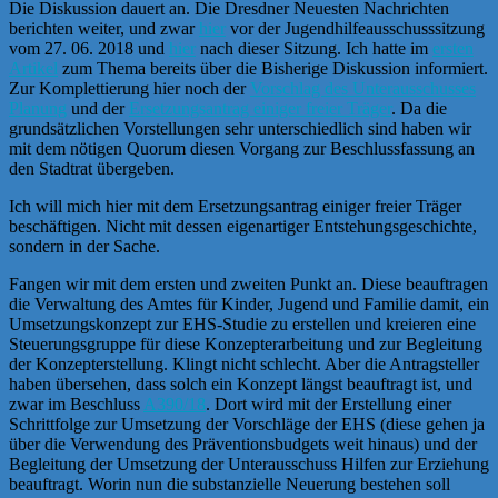
Die Diskussion dauert an. Die Dresdner Neuesten Nachrichten
berichten weiter, und zwar
hier
vor der Jugendhilfeausschusssitzung
vom 27. 06. 2018 und
hier
nach dieser Sitzung. Ich hatte im
ersten
Artikel
zum Thema bereits über die Bisherige Diskussion informiert.
Zur Komplettierung hier noch der
Vorschlag des Unterausschusses
Planung
und der
Ersetzungsantrag einiger freier Träger
. Da die
grundsätzlichen Vorstellungen sehr unterschiedlich sind haben wir
mit dem nötigen Quorum diesen Vorgang zur Beschlussfassung an
den Stadtrat übergeben.
Ich will mich hier mit dem Ersetzungsantrag einiger freier Träger
beschäftigen. Nicht mit dessen eigenartiger Entstehungsgeschichte,
sondern in der Sache.
Fangen wir mit dem ersten und zweiten Punkt an. Diese beauftragen
die Verwaltung des Amtes für Kinder, Jugend und Familie damit, ein
Umsetzungskonzept zur EHS-Studie zu erstellen und kreieren eine
Steuerungsgruppe für diese Konzepterarbeitung und zur Begleitung
der Konzepterstellung. Klingt nicht schlecht. Aber die Antragsteller
haben übersehen, dass solch ein Konzept längst beauftragt ist, und
zwar im Beschluss
A390/18
. Dort wird mit der Erstellung einer
Schrittfolge zur Umsetzung der Vorschläge der EHS (diese gehen ja
über die Verwendung des Präventionsbudgets weit hinaus) und der
Begleitung der Umsetzung der Unterausschuss Hilfen zur Erziehung
beauftragt. Worin nun die substanzielle Neuerung bestehen soll