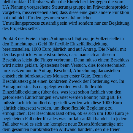
bleibt unklar. Offenbar wollen die Einreicher hier gegen die vom
UA Planung vorgesehene Steuerungsgruppe im Präventionsprojekt
vorgehen, missverstehen aber, dass diese eine ganz andere Funktion
hat und nicht für den gesamten sozialräumlichen
Umstellungsprozess zuständig sein wird sondern nur zur Begleitung
des Projektes selbst.
Punkt 3 des Freie-Träger-Antrages schlägt vor, je Vollzeitstelle in
den Einrichtungen Geld für flexible Einzelfallbegleitung
bereitzustellen. 1000 Euro jährlich und auf Antrag. Die Nadel, mit
der das gestrickt wurde ist so heiss, dass man sich an diesem
Beschluss leicht die Finger verbrennt. Denn mit so einem Beschluss
wird nichts geklärt. Spätestens beim Versuch, dies fördertechnisch
umzusetzen und in Antrag, Bescheid, Abrechnung darzustellen
entsteht ein bürokratisches Monster erster Güte. Denn der
Beschlusstext gibt einen konkreten Zweck der Förderung vor. Im
Antrag müsste also dargelegt werden weshalb flexible
Einzelfallbegleitung (über das, was jetzt schon fachlich von den
geförderten Einrichtungen erwartet werden könnte) nötig ist. Es
müsste fachlich fundiert dargestellt werden wie diese 1000 Euro
jährlich eingesetzt werden, um diese flexible Begleitung zu
ermöglichen. Der Beschluss lässt offen, ob es sich um 1000 Euro je
begleitetem Fall oder für alles was im Jahr anfällt handelt. In jedem
Fall aber wird es sich um komplett neue Zusatzförderanträge mit
dem gesamten bürokratischen Aufwand handeln, den die freien