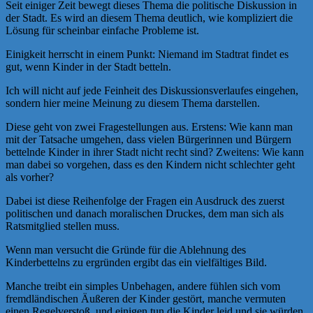
Seit einiger Zeit bewegt dieses Thema die politische Diskussion in
der Stadt. Es wird an diesem Thema deutlich, wie kompliziert die
Lösung für scheinbar einfache Probleme ist.
Einigkeit herrscht in einem Punkt: Niemand im Stadtrat findet es
gut, wenn Kinder in der Stadt betteln.
Ich will nicht auf jede Feinheit des Diskussionsverlaufes eingehen,
sondern hier meine Meinung zu diesem Thema darstellen.
Diese geht von zwei Fragestellungen aus. Erstens: Wie kann man
mit der Tatsache umgehen, dass vielen Bürgerinnen und Bürgern
bettelnde Kinder in ihrer Stadt nicht recht sind? Zweitens: Wie kann
man dabei so vorgehen, dass es den Kindern nicht schlechter geht
als vorher?
Dabei ist diese Reihenfolge der Fragen ein Ausdruck des zuerst
politischen und danach moralischen Druckes, dem man sich als
Ratsmitglied stellen muss.
Wenn man versucht die Gründe für die Ablehnung des
Kinderbettelns zu ergründen ergibt das ein vielfältiges Bild.
Manche treibt ein simples Unbehagen, andere fühlen sich vom
fremdländischen Äußeren der Kinder gestört, manche vermuten
einen Regelverstoß, und einigen tun die Kinder leid und sie würden