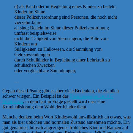
d) als Kind oder in Begleitung eines Kindes zu betteln;
Kinder im Sinne
dieser Polizeiverordnung sind Personen, die noch nicht
vierzehn Jahre
alt sind; Betteln im Sinne dieser Polizeiverordnung
umfasst beispielsweise
nicht die Tätigkeit von Sternsingern, die Bitte von
Kindern um
Süßigkeiten zu Halloween, die Sammlung von
Geldzuwendungen
durch Schulkinder in Begleitung einer Lehrkraft zu
schulischen Zwecken
oder vergleichbare Sammlungen;
…
Gegen diese Lösung gibt es aber viele Bedenken, die ziemlich
schwer wiegen. Ein Beispiel ist das
Positionspapier der AG
Streetwork
, in dem hart in Frage gestellt wird dass eine
Kriminalisierung dem Wohl der Kinder dient.
Manche denken beim Wort Kindeswohl unwillkürlich an etwas, was
man als hier üblichen und normalen Zustand annehmen möchte. Ein
gut genährtes, hübsch angezogenes fröhliches Kind mit Ranzen auf
dem Rücken auf dem Schulweg. Beispielsweise. Mit Eltern, die