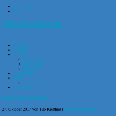
Guten Tag!
Tilo
Tilo-Kieszling.de
allgemein
beruflich
politisch
Jugendhilfe
Sportpolitik
Finanzen
Gastbeiträge
privat
absonderliches
Datenschutz
Bettelnde Kinder
27. Oktober 2017
von Tilo Kießling
|
Keine Kommentare