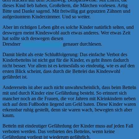
dieses Kind lieb haben, Großeltern, die Märchen vorlesen. Artig
Bitte und Danke sagend. Mit freiwillig gut geputzten Zähnen und
aufgeräumtem Kinderzimmer. Und so weiter.
Aber im richtigen Leben gibt es solche Kinder natürlich selten, und
deswegen meint Kindeswohl auch etwas anderes. Wer etwas Zeit
hat sollte sich deswegen diesen
Dresdner
Kinderschutzordner
genauer durchlesen.
Damit bleibt als erste Schlußfolgerung: Das einfache Verbot des
Kinderbettelns ist nicht gut für die Kinder, es geht ihnen dadurch
nicht besser. Vor allem ist es keinesfalls so eindeutig, wie es auf den
ersten Blick scheint, dass durch die Bettelei das Kindeswohl
gefährdet ist.
Andererseits ist aber auch nicht unwahrscheinlich, dass beim Betteln
mit und durch Kinder eine Gefährdung besteht. So erinnert sich
mancher noch an die Frauen, die vor Jahren mit Kleinkindern neben
sich auf dem Fußboden liegend um Geld baten. Diese Kinder waren
erkennbar ruhig gestellt, denn sie waren wach, bewegten sich aber
kaum.
Betteln mit eindeutiger Gefährdung der Kinder muss auf jeden Fall
verboten werden. Das verbieten des Bettelns, wenn keine
Gefährdung vorliegt ist wiederum gefährlich.